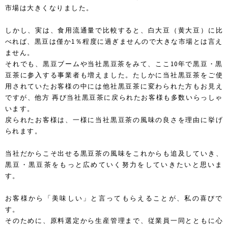
市場は大きくなりました。
しかし、実は、食用流通量で比較すると、白大豆（黄大豆）に比
べれば、黒豆は僅か1％程度に過ぎませんので大きな市場とは言え
ません。
それでも、黒豆ブームや当社黒豆茶をみて、ここ10年で黒豆・黒
豆茶に参入する事業者も増えました。たしかに当社黒豆茶をご使
用されていたお客様の中には他社黒豆茶に変わられた方もお見え
ですが、他方 再び当社黒豆茶に戻られたお客様も多数いらっしゃ
います。
戻られたお客様は、一様に当社黒豆茶の風味の良さを理由に挙げ
られます。
当社だからこそ出せる黒豆茶の風味をこれからも追及していき、
黒豆・黒豆茶をもっと広めていく努力をしていきたいと思いま
す。
お客様から「美味しい」と言ってもらえることが、私の喜びで
す。
そのために、原料選定から生産管理まで、従業員一同とともに心