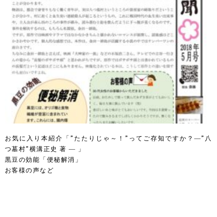
お気に入り本紹介「”たたりじゃ～！”ってご存知ですか？―”八
つ墓村”横溝正史 著 ― 」
黒豆の効能「便秘解消」
お客様の声など