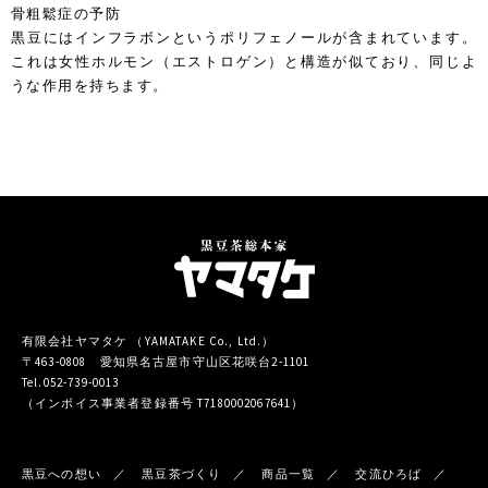
骨粗鬆症の予防
黒豆にはインフラボンというポリフェノールが含まれています。
これは女性ホルモン（エストロゲン）と構造が似ており、同じよ
うな作用を持ちます。
有限会社ヤマタケ （YAMATAKE Co., Ltd.）
〒463-0808 愛知県名古屋市守山区花咲台2-1101
Tel.052-739-0013
（インボイス事業者登録番号 T7180002067641）
黒豆への想い
黒豆茶づくり
商品一覧
交流ひろば