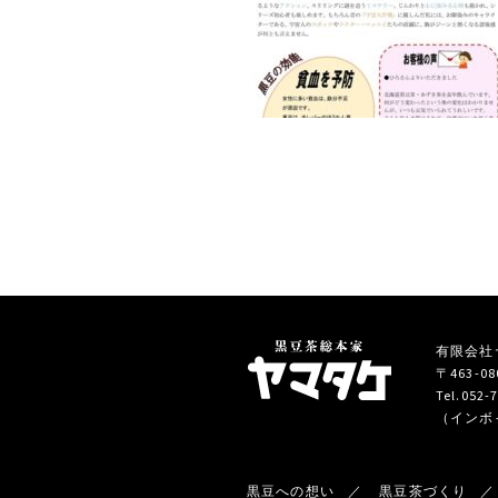
有限会社ヤマ
〒463-
Tel.052-
（インボイ
黒豆への想い
黒豆茶づくり