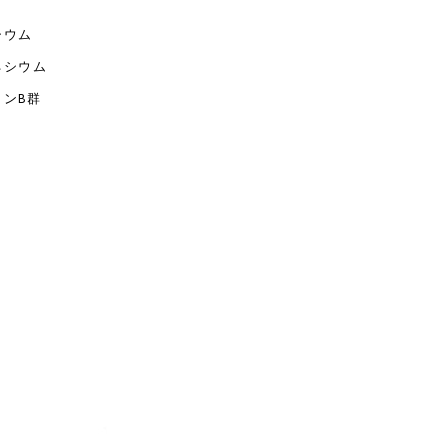
シウム
ネシウム
ミンB群