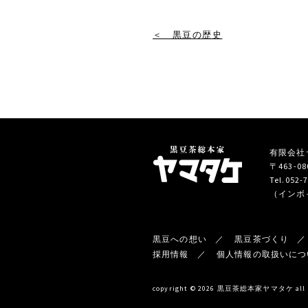
＜ 黒豆の歴史
有限会社ヤマ
〒463-
Tel.052-
（インボイ
黒豆への想い
黒豆茶づくり
採用情報
個人情報の取扱いにつ
copyright © 2026 黒豆茶総本家ヤマタケ all ri