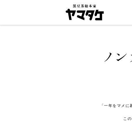
「一年をマメに
この