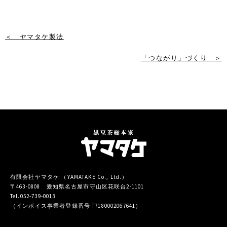
＜ ヤマタケ製法
「つながり」づくり ＞
有限会社ヤマタケ （YAMATAKE Co., Ltd.）
〒463-0808 愛知県名古屋市守山区花咲台2-1101
Tel.052-739-0013
（インボイス事業者登録番号 T7180002067641）